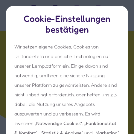
Cookie-Einstellungen
bestätigen
Noch ein Schritt zu Ihrem kostenlosen
Wir setzen eigene Cookies, Cookies von
Probemonat
Drittanbietern und ähnliche Technologien auf
unserer Lernplattform ein. Einige davon sind
notwendig, um Ihnen eine sichere Nutzung
unserer Plattform zu gewährleisten. Andere sind
Über 2,1 Millionen Kids nutzen sofatutor
nicht unbedingt erforderlich, aber helfen uns z.B.
dabei, die Nutzung unseres Angebots
Hierbei unterstützen wir Ihr Kind:
auszuwerten und zu verbessern. Es wird
Selbstständig
werden
zwischen
„Notwendige Cookies“
,
„Funktionalität
& Komfort“
,
„Statistik & Analyse“
und
„Marketing“