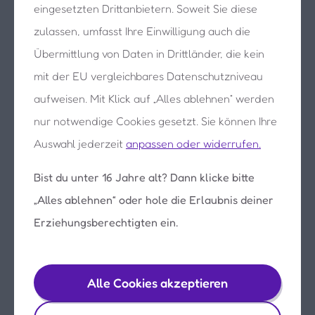
eingesetzten Drittanbietern. Soweit Sie diese
zulassen, umfasst Ihre Einwilligung auch die
Ihre kostenlose
30-Tage-Testphase
wurde
hinzugefügt
Übermittlung von Daten in Drittländer, die kein
100 % Zugriff
wurde hinzugefügt
mit der EU vergleichbares Datenschutzniveau
Sichere,
werbefreie
Umgebung
aufweisen. Mit Klick auf „Alles ablehnen“ werden
nur notwendige Cookies gesetzt. Sie können Ihre
E-Mail-Adresse
Auswahl jederzeit
anpassen oder widerrufen.
Bist du unter 16 Jahre alt? Dann klicke bitte
Passwort
„Alles ablehnen“ oder hole die Erlaubnis deiner
Erziehungsberechtigten ein.
Das Passwort muss mindestens 6 Zeichen lang
sein.
Alle Cookies akzeptieren