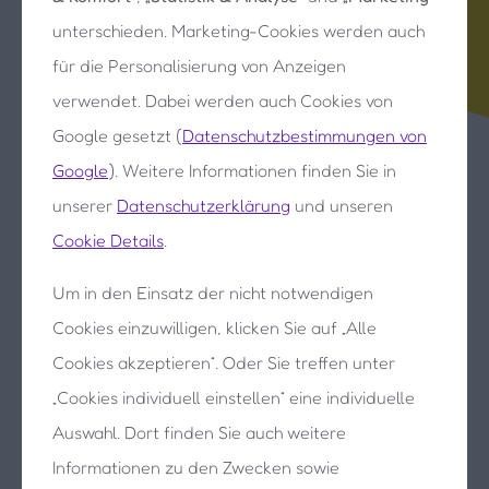
Sozial
handeln
unterschieden. Marketing-Cookies werden auch
für die Personalisierung von Anzeigen
Gefühle
ausdrücken
verwendet. Dabei werden auch Cookies von
Mit Freude
lernen
Google gesetzt (
Datenschutzbestimmungen von
Google
). Weitere Informationen finden Sie in
unserer
Datenschutzerklärung
und unseren
Cookie Details
.
Um in den Einsatz der nicht notwendigen
Cookies einzuwilligen, klicken Sie auf „Alle
Hunderte Lernmaterialien warten auf Sie!
Cookies akzeptieren“. Oder Sie treffen unter
„Cookies individuell einstellen“ eine individuelle
Auswahl. Dort finden Sie auch weitere
Informationen zu den Zwecken sowie
Zeichenprogramm
Lernspiele
Lernvideos