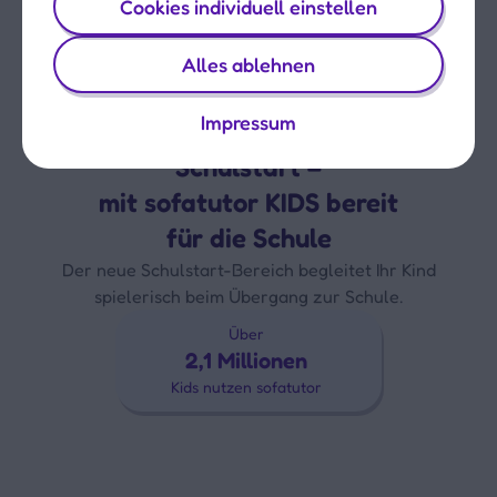
Cookies individuell einstellen
Alles ablehnen
Impressum
NEU
Schulstart –
mit sofatutor KIDS bereit
für die Schule
Der neue Schulstart-Bereich begleitet Ihr Kind
spielerisch beim Übergang zur Schule.
Über
2,1 Millionen
Kids nutzen sofatutor