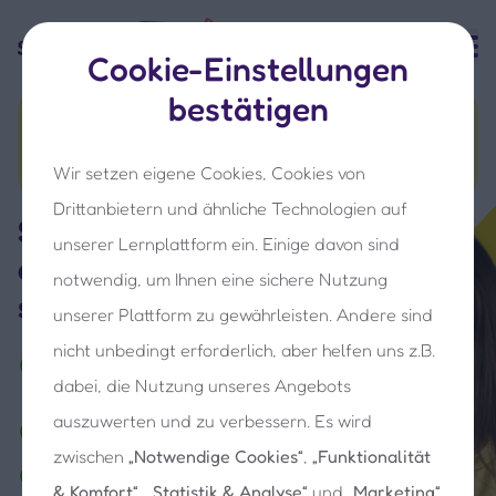
Cookie-Einstellungen
bestätigen
Nur für kurze Zeit!
70 %
30 Tage kostenlos testen
Rabatt
Wir setzen eigene Cookies, Cookies von
Drittanbietern und ähnliche Technologien auf
Spielen, lernen &
unserer Lernplattform ein. Einige davon sind
entdecken mit
notwendig, um Ihnen eine sichere Nutzung
sofatutor KIDS
unserer Plattform zu gewährleisten. Andere sind
nicht unbedingt erforderlich, aber helfen uns z.B.
Frühkindliche Entwicklung
dabei, die Nutzung unseres Angebots
fördern mit altersgerechten
Inhalten
auszuwerten und zu verbessern. Es wird
Hunderte Spiele und Videos mit
Lernfaktor
zwischen
„Notwendige Cookies“
,
„Funktionalität
Mit Spaß die digitale Welt
& Komfort“
,
„Statistik & Analyse“
und
„Marketing“
entdecken & motivierende